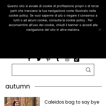
Questo sito si avvale di cookie di profilazione propri o di terze
parti che tracciano la tua navigazione come illustrato nella
cookie policy. Se vuoi saperne di più o negare il consenso a
tutti o ad alcuni cookie, consulta la cookie policy . Per
acconsentire all'uso dei cookie, chiudi il banner o accedi alla
navigazione del sito in altra maniera.
ACCETTO
LEGGI COOKIE POLICY
S
S
e
E
A
a
R
autumn
r
C
H
c
h
Caleidos bag to say bye
f