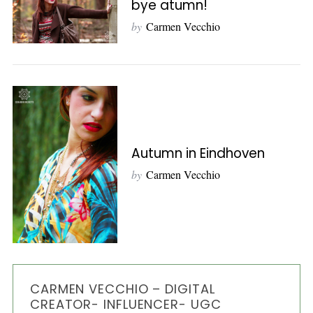
bye atumn!
o
by
Carmen Vecchio
r
:
Autumn in Eindhoven
by
Carmen Vecchio
CARMEN VECCHIO – DIGITAL
CREATOR- INFLUENCER- UGC