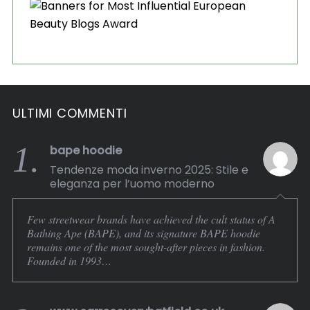
ULTIMI COMMENTI
1.
bape hoodie
Tendenze moda inverno 2025: Stile e
eleganza per l’uomo moderno
Few streetwear brands have achieved the cult status of A
Bathing Ape (BAPE), and its signature BAPE hoodie
remains one of the most sought-after pieces in fashion.
Founded in 1993…