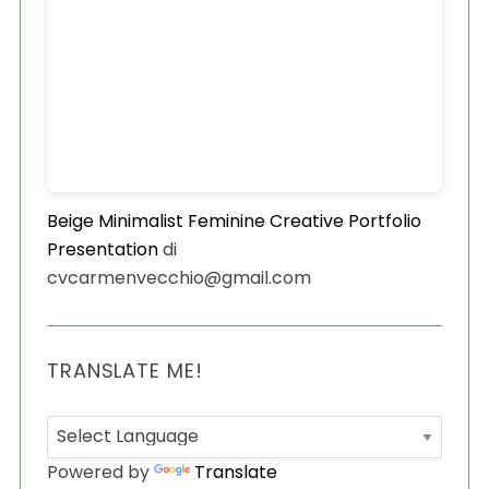
Beige Minimalist Feminine Creative Portfolio
Presentation
di
cvcarmenvecchio@gmail.com
S
e
a
r
TRANSLATE ME!
c
h
f
o
Powered by
Translate
r