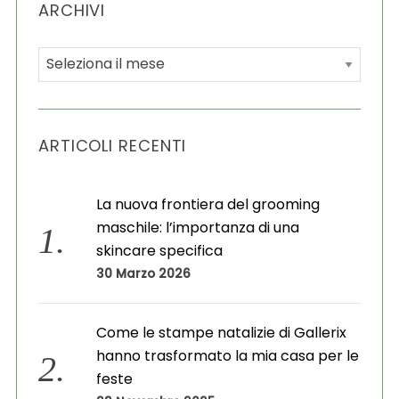
ARCHIVI
A
r
c
h
ARTICOLI RECENTI
i
v
i
La nuova frontiera del grooming
maschile: l’importanza di una
skincare specifica
30 Marzo 2026
Come le stampe natalizie di Gallerix
hanno trasformato la mia casa per le
feste