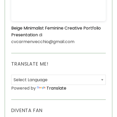
Beige Minimalist Feminine Creative Portfolio
Presentation
di
cvcarmenvecchio@gmail.com
S
TRANSLATE ME!
e
a
r
c
h
Powered by
Translate
f
o
r
:
DIVENTA FAN