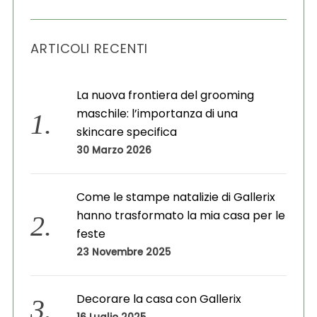
c
h
ARTICOLI RECENTI
i
v
i
La nuova frontiera del grooming
maschile: l’importanza di una
skincare specifica
30 Marzo 2026
Come le stampe natalizie di Gallerix
hanno trasformato la mia casa per le
feste
23 Novembre 2025
Decorare la casa con Gallerix