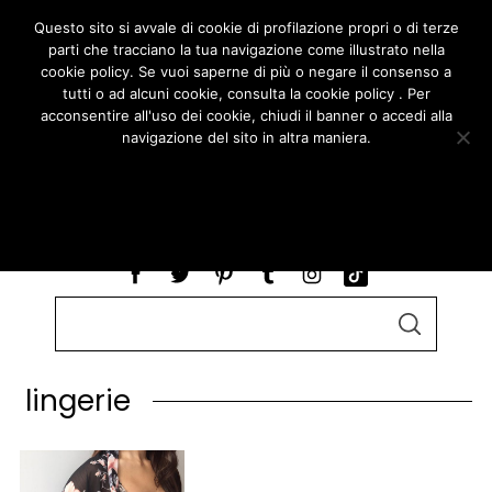
Questo sito si avvale di cookie di profilazione propri o di terze
parti che tracciano la tua navigazione come illustrato nella
cookie policy. Se vuoi saperne di più o negare il consenso a
tutti o ad alcuni cookie, consulta la cookie policy . Per
acconsentire all'uso dei cookie, chiudi il banner o accedi alla
navigazione del sito in altra maniera.
ACCETTO
LEGGI COOKIE POLICY
S
S
e
E
A
a
R
lingerie
r
C
H
c
h
f