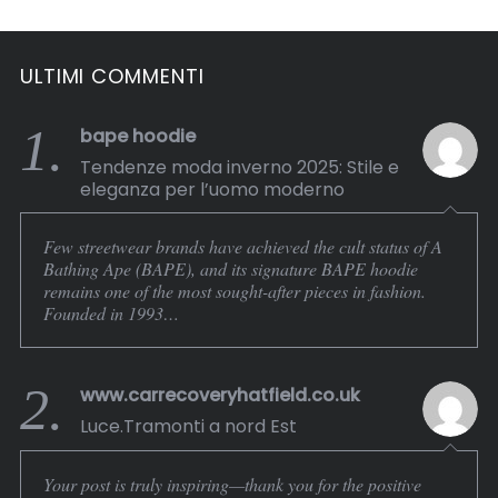
ULTIMI COMMENTI
1.
bape hoodie
Tendenze moda inverno 2025: Stile e
eleganza per l’uomo moderno
Few streetwear brands have achieved the cult status of A
Bathing Ape (BAPE), and its signature BAPE hoodie
remains one of the most sought-after pieces in fashion.
Founded in 1993…
2.
www.carrecoveryhatfield.co.uk
Luce.Tramonti a nord Est
Your post is truly inspiring—thank you for the positive