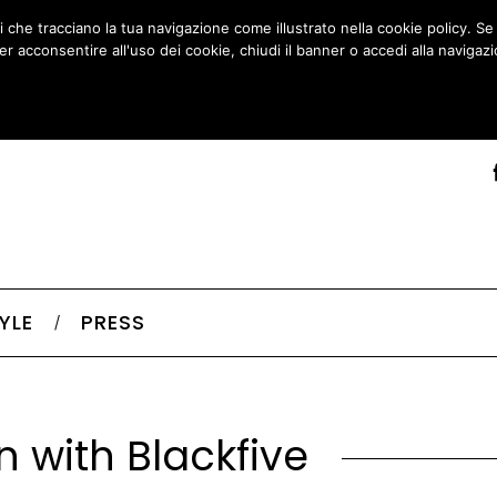
ti che tracciano la tua navigazione come illustrato nella cookie policy. S
er acconsentire all'uso dei cookie, chiudi il banner o accedi alla navigazi
ACCETTO
LEGGI COOKIE POLICY
TYLE
PRESS
with Blackfive