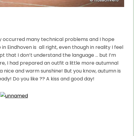
ly occurred many technical problems and I hope
n Eindhoven is all right, even though in reality I feel
cept that I don’t understand the language … but I’m
ere, I had prepared an outfit a little more autumnal
nd a nice and warm sunshine! But you know, autumn is
eady! Do you like ?? A kiss and good day!