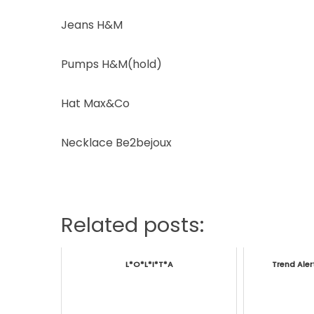
Jeans H&M
Pumps H&M(hold)
Hat Max&Co
Necklace Be2bejoux
Related posts:
L*O*L*I*T*A
Trend Alert