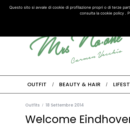
HOME
ABOUT
CONTACTS
Questo sito si avvale di cookie di profilazione propri o di terze par
consulta la cookie policy . P
OUTFIT
BEAUTY & HAIR
LIFES
Outfits
18 Settembre 2014
Welcome Eindhoven 