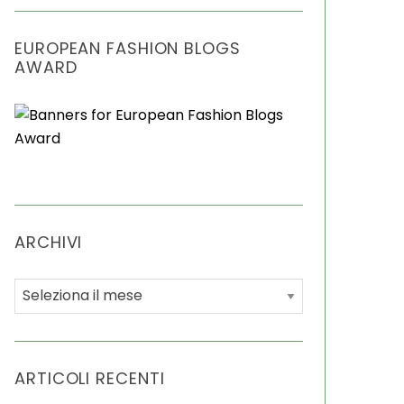
EUROPEAN FASHION BLOGS
AWARD
ARCHIVI
A
r
c
h
ARTICOLI RECENTI
i