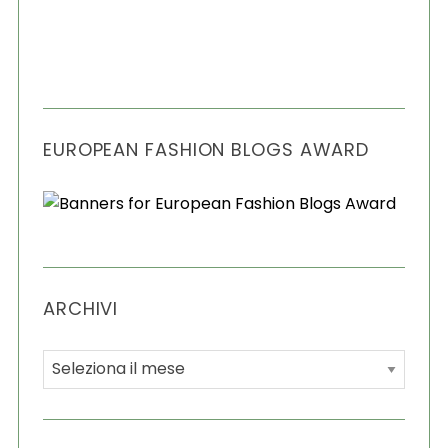
EUROPEAN FASHION BLOGS AWARD
ARCHIVI
A
r
c
h