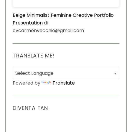
Beige Minimalist Feminine Creative Portfolio
Presentation
di
cvcarmenvecchio@gmail.com
TRANSLATE ME!
S
e
a
r
Powered by
Translate
c
h
f
o
DIVENTA FAN
r
: