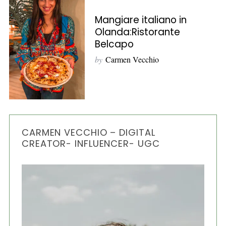
o
Mangiare italiano in
r
Olanda:Ristorante
:
Belcapo
by
Carmen Vecchio
CARMEN VECCHIO – DIGITAL
CREATOR- INFLUENCER- UGC