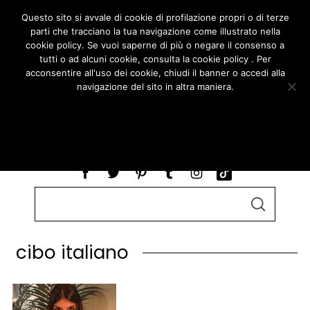
Questo sito si avvale di cookie di profilazione propri o di terze
parti che tracciano la tua navigazione come illustrato nella
cookie policy. Se vuoi saperne di più o negare il consenso a
tutti o ad alcuni cookie, consulta la cookie policy . Per
acconsentire all'uso dei cookie, chiudi il banner o accedi alla
navigazione del sito in altra maniera.
ACCETTO
LEGGI COOKIE POLICY
S
S
e
E
A
a
R
cibo italiano
r
C
H
c
h
f