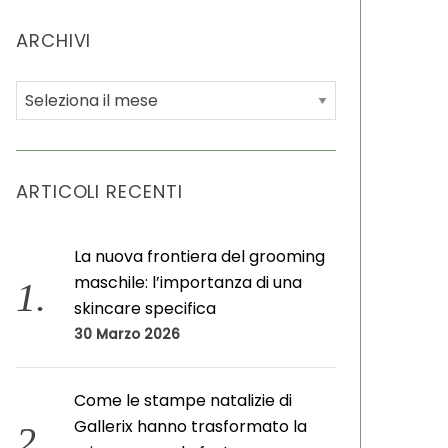
ARCHIVI
A
r
c
h
ARTICOLI RECENTI
i
v
i
La nuova frontiera del grooming
maschile: l’importanza di una
skincare specifica
30 Marzo 2026
Come le stampe natalizie di
Gallerix hanno trasformato la