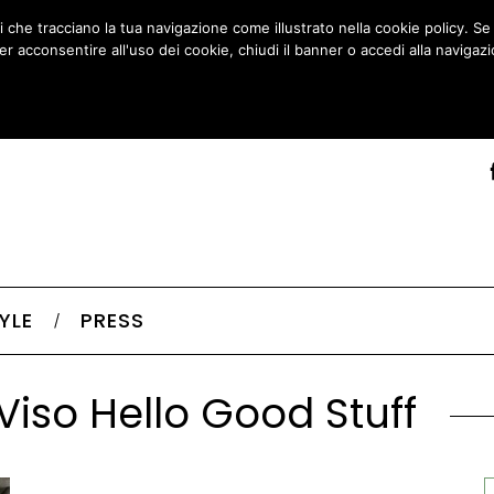
ti che tracciano la tua navigazione come illustrato nella cookie policy. S
er acconsentire all'uso dei cookie, chiudi il banner o accedi alla navigazi
ACCETTO
LEGGI COOKIE POLICY
TYLE
PRESS
iso Hello Good Stuff