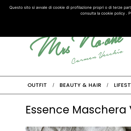
HOME
ABOUT
CONTACTS
Questo sito si avvale di cookie di profilazione propri o di terze par
consulta la cookie policy . P
OUTFIT
BEAUTY & HAIR
LIFES
Essence Maschera V