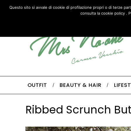
HOME
ABOUT
CONTACTS
Questo sito si avvale di cookie di profilazione propri o di terze par
consulta la cookie policy . P
OUTFIT
BEAUTY & HAIR
LIFES
Ribbed Scrunch Butt