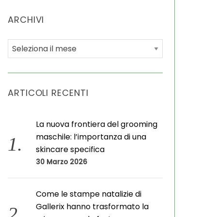
ARCHIVI
A
r
c
h
ARTICOLI RECENTI
i
v
i
La nuova frontiera del grooming
maschile: l’importanza di una
skincare specifica
30 Marzo 2026
Come le stampe natalizie di
Gallerix hanno trasformato la