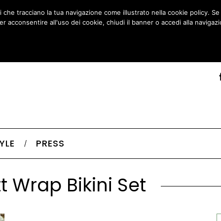
ti che tracciano la tua navigazione come illustrato nella cookie policy. S
er acconsentire all'uso dei cookie, chiudi il banner o accedi alla navigazi
ACCETTO
LEGGI COOKIE POLICY
TYLE
PRESS
 Wrap Bikini Set