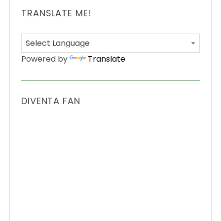
TRANSLATE ME!
Powered by
Translate
S
e
a
r
DIVENTA FAN
c
h
f
o
r
: