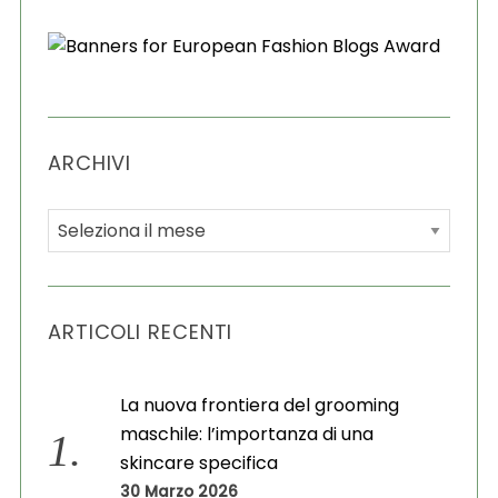
ARCHIVI
A
r
c
h
ARTICOLI RECENTI
i
v
i
La nuova frontiera del grooming
maschile: l’importanza di una
skincare specifica
30 Marzo 2026