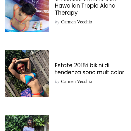
o
Hawaiian Tropic Aloha
r
Therapy
:
by
Carmen Vecchio
Estate 2018:i bikini di
tendenza sono multicolor
by
Carmen Vecchio