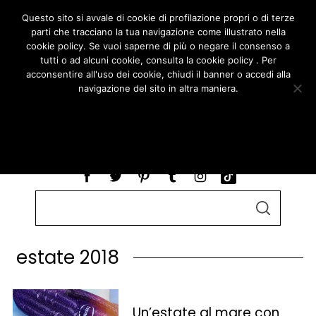
Questo sito si avvale di cookie di profilazione propri o di terze
parti che tracciano la tua navigazione come illustrato nella
cookie policy. Se vuoi saperne di più o negare il consenso a
tutti o ad alcuni cookie, consulta la cookie policy . Per
acconsentire all'uso dei cookie, chiudi il banner o accedi alla
navigazione del sito in altra maniera.
ACCETTO
LEGGI COOKIE POLICY
S
S
e
E
A
a
R
estate 2018
r
C
H
c
h
f
Un’estate al mare con