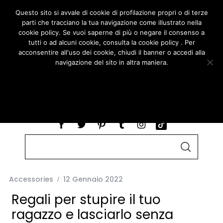
Questo sito si avvale di cookie di profilazione propri o di terze
parti che tracciano la tua navigazione come illustrato nella
cookie policy. Se vuoi saperne di più o negare il consenso a
tutti o ad alcuni cookie, consulta la cookie policy . Per
acconsentire all'uso dei cookie, chiudi il banner o accedi alla
navigazione del sito in altra maniera.
ACCETTO
LEGGI COOKIE POLICY
S
S
e
E
A
a
R
r
C
Accessories
12 Gennaio 2022
H
c
Regali per stupire il tuo
h
ragazzo e lasciarlo senza
f