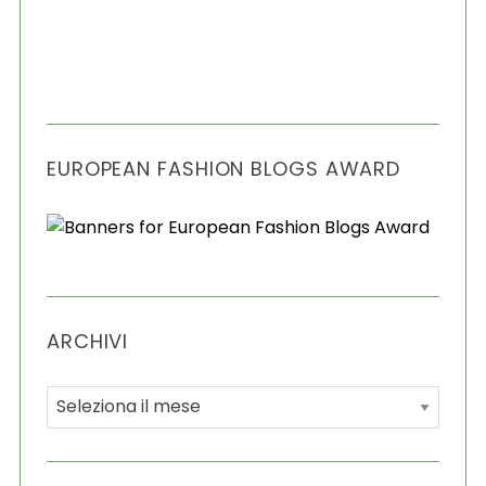
EUROPEAN FASHION BLOGS AWARD
ARCHIVI
A
r
c
h