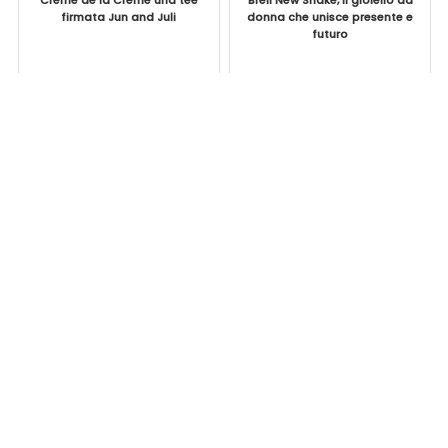
firmata Jun and Juli
donna che unisce presente e
futuro
S
e
a
r
c
h
f
o
r
: